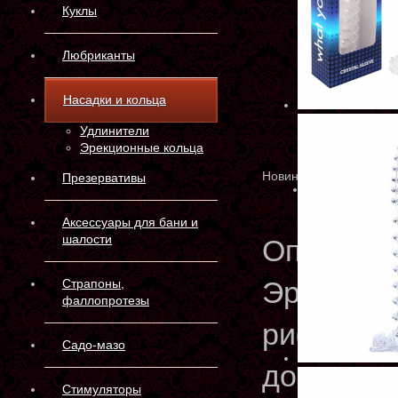
Куклы
Любриканты
Насадки и кольца
Удлинители
Эрекционные кольца
Новинка
Презервативы
Аксессуары для бани и
шалости
Описани
Эротичес
Страпоны,
фаллопротезы
рифленой
Садо-мазо
доставит
Стимуляторы