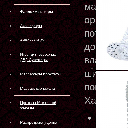
максимал
Фаллоимитаторы
оргазма 
Аксессуары
потрясаю
Анальный душ
дополнит
Игры для взрослых
влагалищ
ДВД Сувениры
шипов и 
Массажеры простаты
поверхно
Массажные масла
Характер
Протезы Молочной
железы
Артику
Распродажа уценка