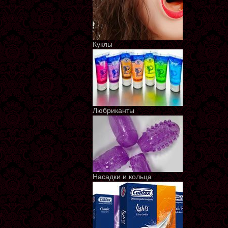
Куклы
Любриканты
Насадки и кольца