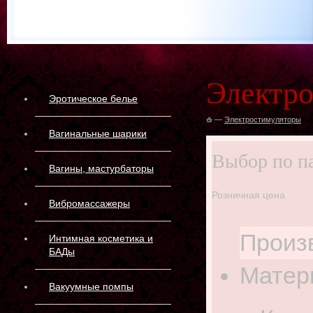
Электр
Эротическое белье
—
Электростимуляторы
Вагинальные шарики
Выбор по п
Вагины, мастурбаторы
Розничная цена
Вибромассажеры
Произ
Интимная косметика и
БАДы
Матер
Вакуумные помпы