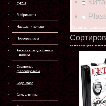
Кита
Куклы
Plast
Любриканты
Насадки и кольца
Скрыть дополнитель
Сортиров
Презервативы
названию
цене
новинк
Аксессуары для бани и
шалости
Страпоны,
фаллопротезы
Садо-мазо
Стимуляторы