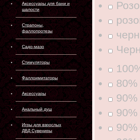
Роз
Аксессуары для бани и
шалости
розо
Страпоны,
фаллопротезы
чер
Чер
Садо-мазо
Стимуляторы
100%
Фаллоимитаторы
80%
Аксессуары
90% 
90%
Анальный душ
90% 
Игры для взрослых
ДВД Сувениры