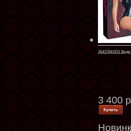
26411941031 Боди
3 400 
Купить
Новин