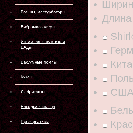
Ширин
Вагины, мастурбаторы
Длина
Вибромассажеры
Shir
Интимная косметика и
Герм
БАДы
Кита
Вакуумные помпы
Пол
Куклы
СШ
Любриканты
Насадки и кольца
Бел
Кра
Презервативы