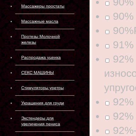
90% 
Массажеры простаты
90% 
Массажные масла
90%
Протезы Молочной
91% 
железы
92% 
Распродажа уценка
износо
СЕКС МАШИНЫ
упруго
Стимуляторы уретры
92% 
Украшения для груди
92% 
Экстендеры для
увеличения пениса
92%-