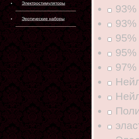
Электростимуляторы
93% 
Эротические наборы
93% 
95%
95% 
97% 
Нейл
Нейл
Поли
элас