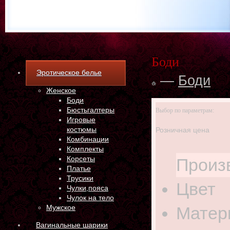
Боди
Эротическое белье
—
Боди
Женское
Боди
Бюстьгалтеры
Выбор по параметрам:
Игровые
костюмы
Розничная цена
Комбинации
Комплекты
Корсеты
Произ
Платье
Трусики
Цвет
Чулки,пояса
Чулок на тело
Матер
Мужское
Вагинальные шарики