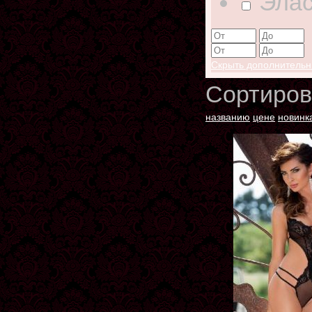
Элас
Скрыть дополнитель
Сортиров
названию
цене
новинк