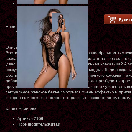
Купит
Новинка
Описание
Эротическое нижнее сексуальное белье разнообразит интимную 
созданы, чтобы подчеркнуть красоту женского тела. Позвольте с
у вас настроение сегодня? Вы соблазнительная красавица? А м
сексуальном черном белье? Сексуальные модели боди созданы 
Эротические боди для женщин созданы из мягкого кружева. Так
добавит огонька вашей личной жизни, поможет разбудить страст
арсенале соблазнительной женщины, желающей чувствовать все
сексуальное женское белье смотрится очень эффектно и притяг
которое вам поможет полностью раскрыть свою страстную натур
Характеристики
Артикул:
7956
Производитель:
Китай