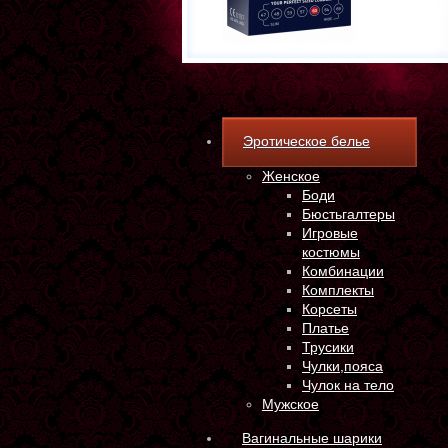
Эротическое белье
Женское
Боди
Бюстьгалтеры
Игровые
костюмы
Комбинации
Комплекты
Корсеты
Платье
Трусики
Чулки,пояса
Чулок на тело
Мужское
Вагинальные шарики