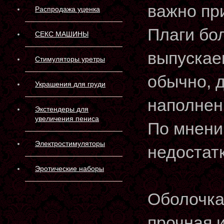
важно пр
Распродажа уценка
Плаги бо
СЕКС МАШИНЫ
выпускае
Стимуляторы уретры
обычно, 
Украшения для груди
наполнен
Экстендеры для
увеличения пениса
По мнени
Электростимуляторы
недостат
Эротические наборы
Оболочка
прочная 