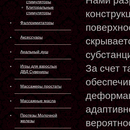
Нами раз
стимуляторы
Клиторальные
конструкц
стимуляторы
Фаллоимитаторы
поверхно
Аксессуары
скрывает
субстанц
Анальный душ
За счет т
Игры для взрослых
ДВД Сувениры
обеспечи
Массажеры простаты
деформа
Массажные масла
адаптивн
Протезы Молочной
вероятно
железы