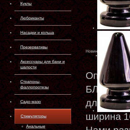
Куклы
Любриканты
Насадки и кольца
Презервативы
Новинка
Аксессуары для бани и
шалости
Описани
Страпоны,
БЛЭК МА
фаллопротезы
длина 23
Садо-мазо
ширина 1
Стимуляторы
Анальные