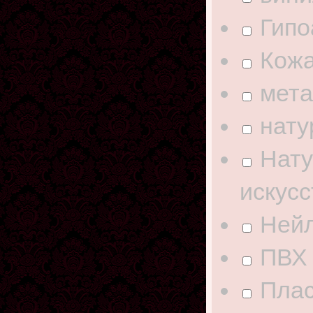
Гипо
Кож
мет
нату
Нату
искус
Нейл
ПВХ
Плас