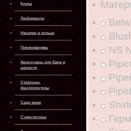
Матер
Куклы
Любриканты
Belw
Blus
Насадки и кольца
NS N
Презервативы
Pipe
Аксессуары для бани и
шалости
Pipe
Страпоны,
Pip
фаллопротезы
Shir
Садо-мазо
Герм
Стимуляторы