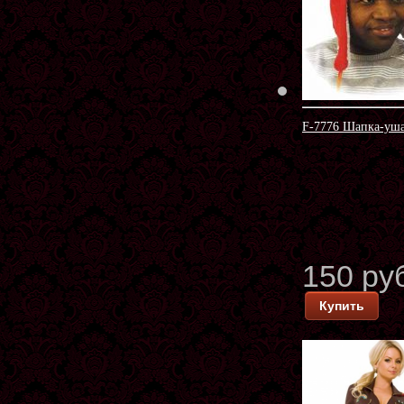
F-7776 Шапка-уша
150 ру
Купить