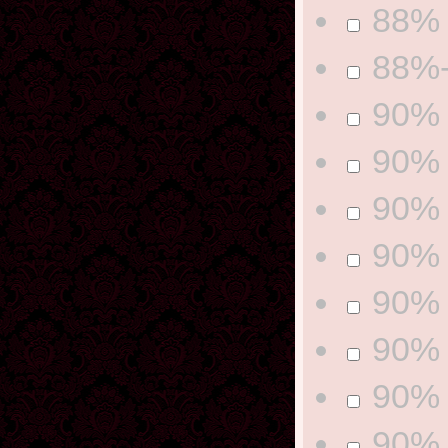
88% 
88%-
90% 
90% 
90% 
90% 
90% 
90% 
90% 
90% 