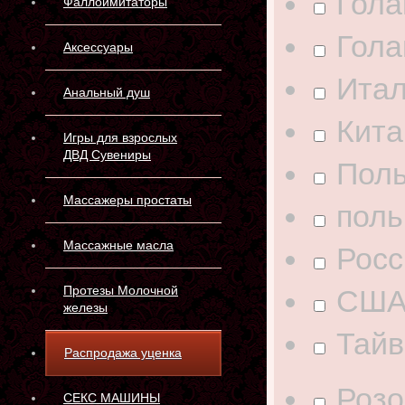
Гола
Фаллоимитаторы
Гола
Аксессуары
Ита
Анальный душ
Кита
Игры для взрослых
ДВД Сувениры
Пол
Массажеры простаты
пол
Массажные масла
Росс
Протезы Молочной
СШ
железы
Тайв
Распродажа уценка
Розо
СЕКС МАШИНЫ