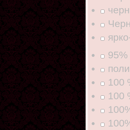
чер
Чер
ярко
95% 
поли
100
100 
100
100%