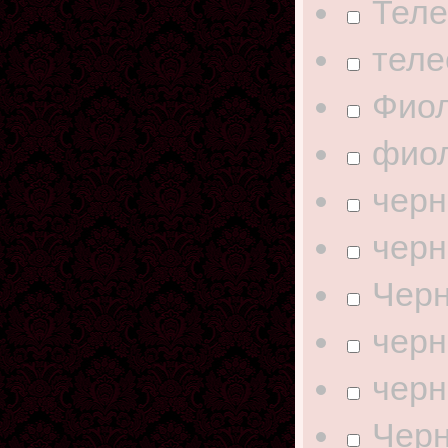
Тел
теле
Фио
фио
черн
черн
Чер
черн
черн
Черн