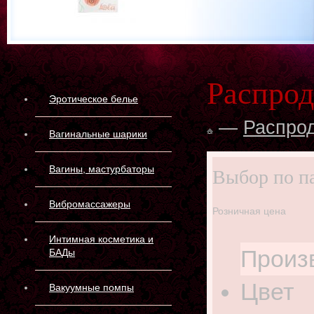
Распрод
Эротическое белье
—
Распро
Вагинальные шарики
Вагины, мастурбаторы
Выбор по п
Вибромассажеры
Розничная цена
Интимная косметика и
Произ
БАДы
Цвет
Вакуумные помпы