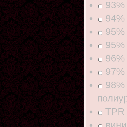
93%
94% 
95% 
95% 
96% 
97% 
98% 
полиу
TPR
вини