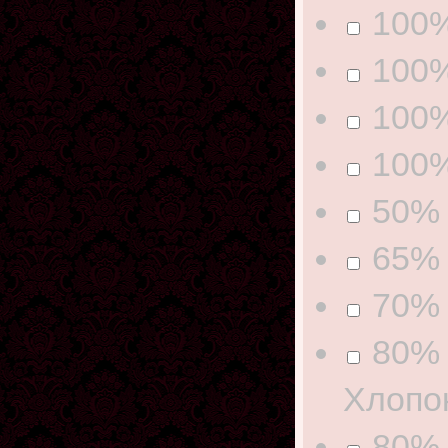
100
100%
100%
100%
50% 
65% 
70% 
80% 
Хлопо
80% 