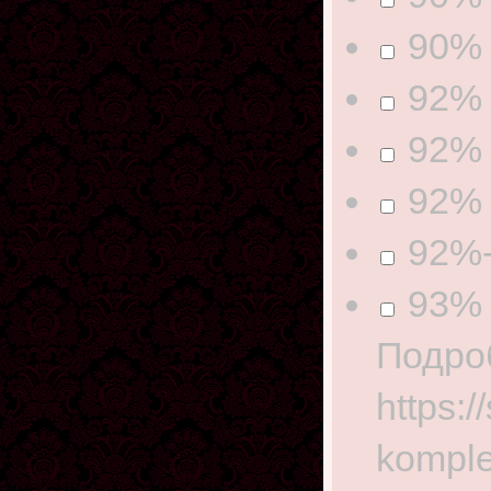
90% 
92% 
92% 
92% 
92%-
93% 
Подро
https:
komple