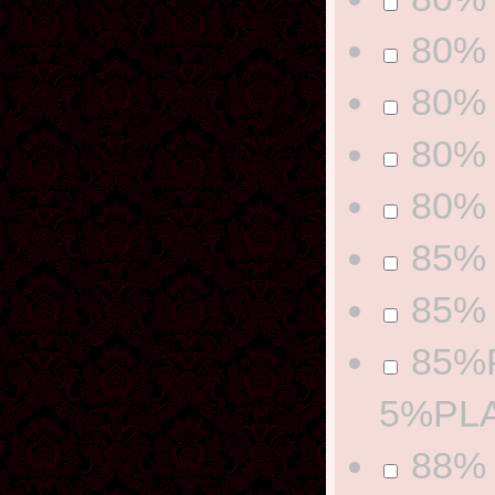
80% 
80% 
80% 
80% 
85% 
85% 
85%
5%PL
88% 