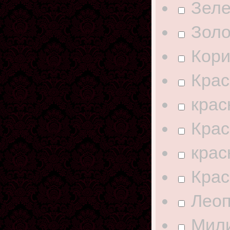
Зел
Золо
Кор
Крас
крас
Кра
крас
Кра
Лео
Мил