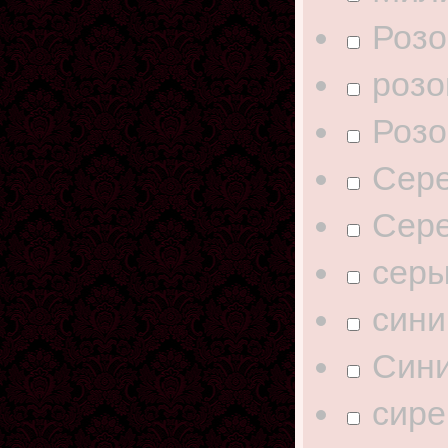
Розо
роз
Роз
Сер
Сер
сер
сини
Син
сир