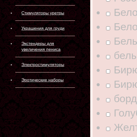
Бело
Стимуляторы уретры
Бело
Украшения для груди
Бел
Экстендеры для
увеличения пениса
бел
Электростимуляторы
Бир
Эротические наборы
Бир
бор
Голу
Жел