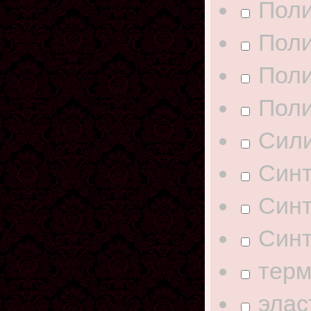
Поли
Поли
Поли
Поли
Сил
Синт
Синт
Синт
терм
элас