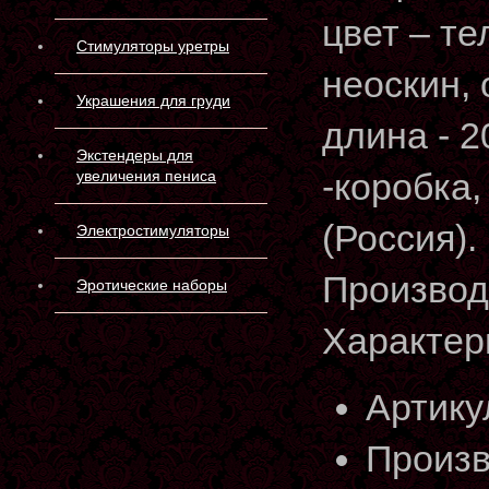
цвет – т
Стимуляторы уретры
неоскин, 
Украшения для груди
длина - 2
Экстендеры для
-коробка,
увеличения пениса
(Россия).
Электростимуляторы
Производ
Эротические наборы
Характер
Артику
Произв