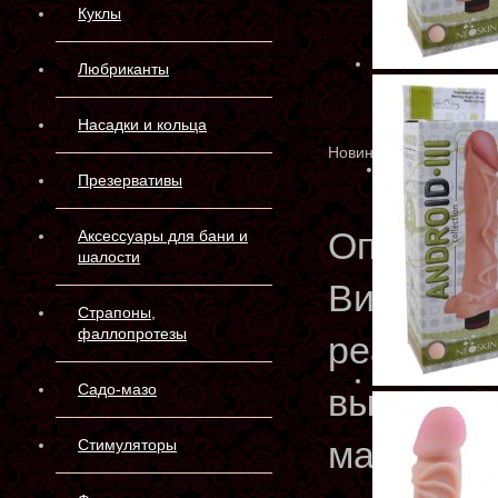
Куклы
Любриканты
Насадки и кольца
Новинка
Презервативы
Описани
Аксессуары для бани и
шалости
Вибратор
Страпоны,
фаллопротезы
реалисти
Садо-мазо
выполнен
материал
Стимуляторы