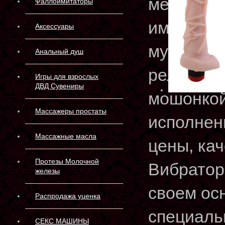
междунар
Фаллоимитаторы
имитируе
Аксессуары
мужчины 
Анальный душ
рельефно
Игры для взрослых
ДВД Сувениры
мошонкой
Массажеры простаты
исполнен
Массажные масла
цены, ка
Протезы Молочной
Вибратор
железы
своем ос
Распродажа уценка
специаль
СЕКС МАШИНЫ