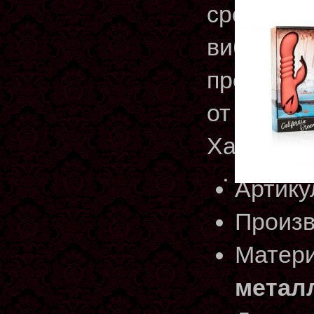
средство
вибромас
просушит
от других
Характер
Артику
Произв
Матери
метал