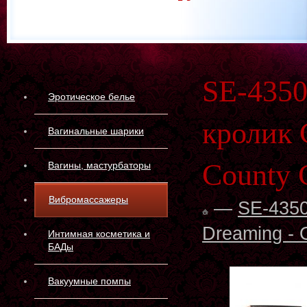
SE-4350
Эротическое белье
кролик 
Вагинальные шарики
County 
Вагины, мастурбаторы
Вибромассажеры
—
SE-4350
Dreaming - 
Интимная косметика и
БАДы
Вакуумные помпы