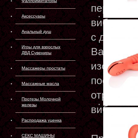
Фаллоимитаторы
перезаря
Аксессуары
вибратор
Анальный душ
с дополн
Игры для взрослых
Вагиналь
ДВД Сувениры
изогнуту
Массажеры простаты
поступаю
Массажные масла
отросток
Протезы Молочной
железы
виброэле
Распродажа уценка
СЕКС МАШИНЫ