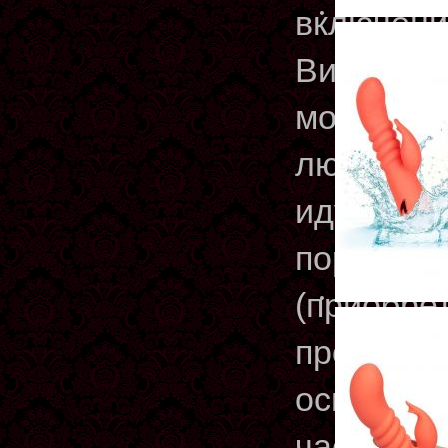
включени
Вибромас
может бы
любом ме
идущий в
порту ко
(приобрет
противоп
основани
часа, ее