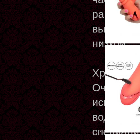
работы в
высокой с
низкой.
Хранение
Очищать 
использо
воде с м
специали