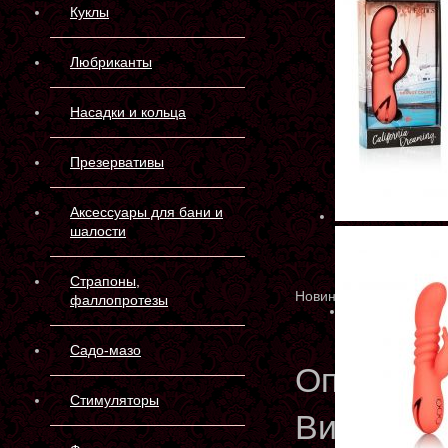
Куклы
Любриканты
Насадки и кольца
Презервативы
Аксессуары для бани и
шалости
Страпоны,
Новинка
фаллопротезы
Садо-мазо
Описани
Стимуляторы
Вибромас