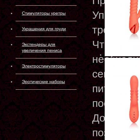
Применен
Управлен
Стимуляторы уретры
трех встр
Украшения для груди
Чтобы вк
Экстендеры для
увеличения пениса
необходи
Электростимуляторы
секунд у
Эротические наборы
питания.
последне
Доступна
позволит