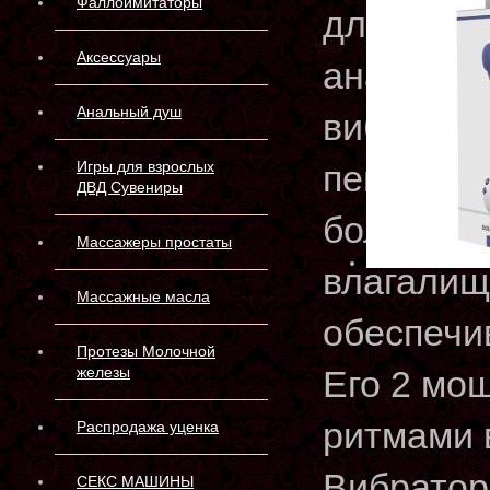
Фаллоимитаторы
для одно
Аксессуары
анальной
Анальный душ
вибратор
Игры для взрослых
пениса, 
ДВД Сувениры
большой 
Массажеры простаты
влагалищ
Массажные масла
обеспечи
Протезы Молочной
железы
Его 2 мо
ритмами 
Распродажа уценка
Вибратор 
СЕКС МАШИНЫ