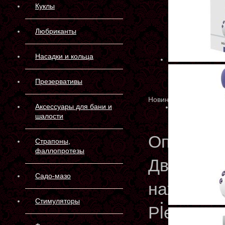
Куклы
Любриканты
Насадки и кольца
Презервативы
Новинка
Аксессуары для бани и
шалости
Описани
Страпоны,
фаллопротезы
Двойное 
Садо-мазо
нажатием
Стимуляторы
Pleasure