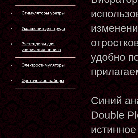
использо
Стимуляторы уретры
изменени
Украшения для груди
отростко
Экстендеры для
увеличения пениса
удобно п
Электростимуляторы
прилагае
Эротические наборы
Синий ан
Double Pl
истинное