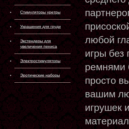
партнеро
Стимуляторы уретры
присоской
Украшения для груди
любой гл
Экстендеры для
увеличения пениса
игры без 
Электростимуляторы
ремнями б
Эротические наборы
просто в
вашим лю
игрушек и
материал