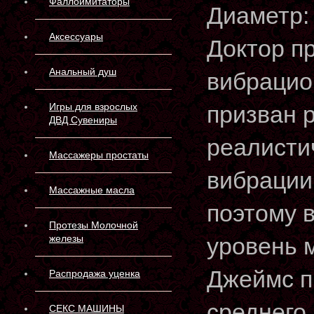
Фаллоимитаторы
Диаметр:
Аксессуары
Доктор п
Анальный душ
вибрацио
Игры для взрослых
призван 
ДВД Сувениры
реалисти
Массажеры простаты
вибрации
Массажные масла
поэтому 
Протезы Молочной
железы
уровень 
Джеймс п
Распродажа уценка
среднего 
СЕКС МАШИНЫ