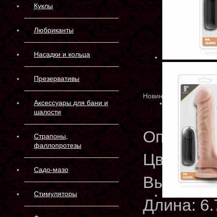
Куклы
Любриканты
Насадки и кольца
Презервативы
Новинка
Аксессуары для бани и
шалости
Описани
Страпоны,
фаллопротезы
Цвет: Ва
Садо-мазо
Высота: 6
Стимуляторы
Длина: 6.