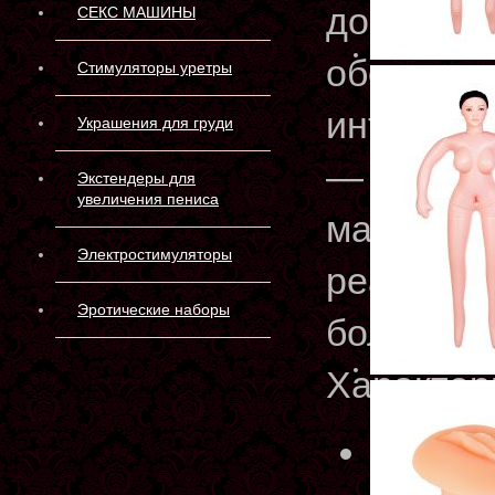
до феери
СЕКС МАШИНЫ
обожает 
Стимуляторы уретры
интимные
Украшения для груди
— неверо
Экстендеры для
увеличения пениса
материал
Электростимуляторы
реалисти
Эротические наборы
большую у
Характер
Артику