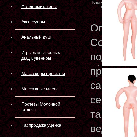
Новинка
Фаллоимитаторы
Аксессуары
Описани
Анальный душ
Сексуаль
Игры для взрослых
поддающа
ДВД Сувениры
предложе
Массажеры простаты
самое то
Массажные масла
секс-кук
Протезы Молочной
железы
тайные ф
Распродажа уценка
ведь она 