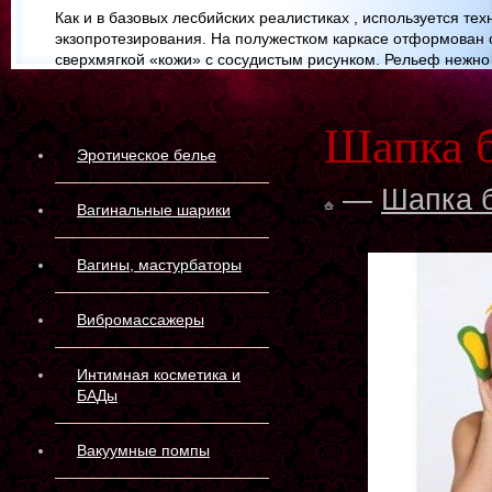
Как и в базовых лесбийских реалистиках , используется тех
экзопротезирования. На полужестком каркасе отформован 
сверхмягкой «кожи» с сосудистым рисунком. Рельеф нежно
стимулирует и предохраняет кожу и слизистые оболочки от
Мы выполнили рекомендации заинтересованных партнеров
Шапка 
сдвоенный фаллоимитатор системой "FLEX&FIX",что позво
Эротическое белье
4100.00000000 руб.
улучшить потребительские качества товара. Изделие получ
возможность менять пространственную конфигурацию и фи
—
Шапка 
в новом положении.
Вагинальные шарики
Неоскин, как вариант киберкожи требует использования сма
Вагины, мастурбаторы
на водной основе.
НЕ применять вазелин и жиры!
Вибромассажеры
Интимная косметика и
БАДы
Вакуумные помпы