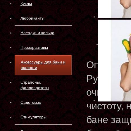
Куклы
Любриканты
Насадки и кольца
Презервативы
Описани
Аксессуары для бани и
шалости
Русская 
Страпоны,
фаллопротезы
очищения
Садо-мазо
чистоту, 
бане защ
Стимуляторы