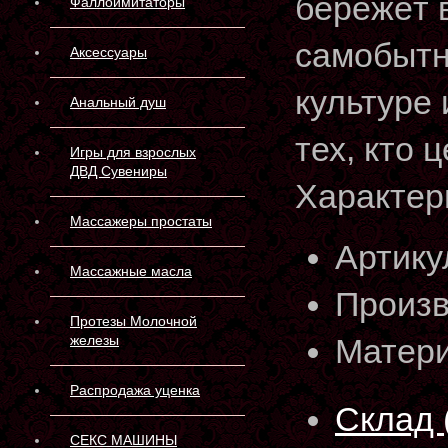
бережёт 
Фаллоимитаторы
самобытн
Аксессуары
культуре
Анальный душ
тех, кто 
Игры для взрослых
ДВД Сувениры
Характер
Массажеры простаты
Артику
Массажные масла
Произв
Протезы Молочной
железы
Матери
Распродажа уценка
Склад 
СЕКС МАШИНЫ