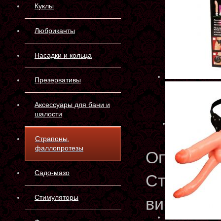
Куклы
Любриканты
Насадки и кольца
Презервативы
Аксессуары для бани и
шалости
Страпоны,
фаллопротезы
Описани
Садо-мазо
Страпон 
Стимуляторы
вибрацие