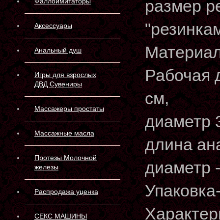
размер р
Фаллоимитаторы
"резинкам
Аксессуары
Материал
Анальный душ
Рабочая 
Игры для взрослых
ДВД Сувениры
см,
Массажеры простаты
диаметр 3
Массажные масла
длина ана
Протезы Молочной
диаметр -
железы
Упаковка
Распродажа уценка
Характер
СЕКС МАШИНЫ