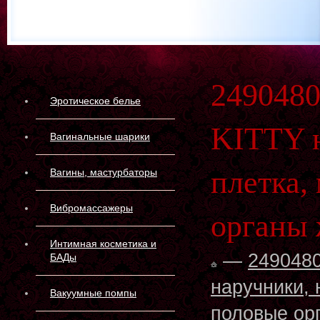
249048
Эротическое белье
KITTY н
Вагинальные шарики
плетка,
Вагины, мастурбаторы
Вибромассажеры
органы 
Интимная косметика и
—
249048
БАДы
наручники, 
Вакуумные помпы
половые ор