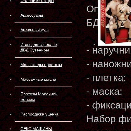
Фаллоимитаторы
Описани
Аксессуары
БДСМ наб
Анальный душ
Игры для взрослых
- наручни
ДВД Сувениры
- наножни
Массажеры простаты
- плетка;
Массажные масла
- маска;
Протезы Молочной
железы
- фиксац
Распродажа уценка
Набор фи
СЕКС МАШИНЫ