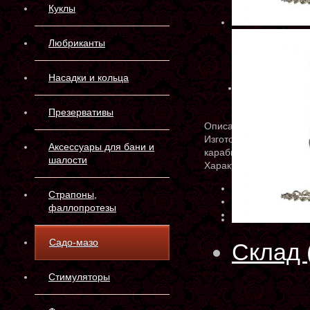
Куклы
Любриканты
Насадки и кольца
Презервативы
Описание
Изготовлен из натурал
Аксессуары для бани и
карабином 35 см. Прид
шалости
Характеристики
Артикул:
3140-1
Страпоны,
Производитель:
Р
фаллопротезы
Материал:
кожа
Садо-мазо
Склад 
Стимуляторы