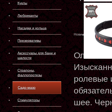
Куклы
Любриканты
Насадки и кольца
Новинка
Презервативы
Описани
Аксессуары для бани и
шалости
Изысканн
Страпоны,
фаллопротезы
ролевые 
Садо-мазо
обязател
шее. Чер
Стимуляторы