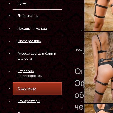
Куклы
Любриканты
Насадки и кольца
Презервативы
Новинка
Аксессуары для бани и
шалости
Описани
Страпоны,
фаллопротезы
Эффектны
Садо-мазо
образа! 
Стимуляторы
черного 