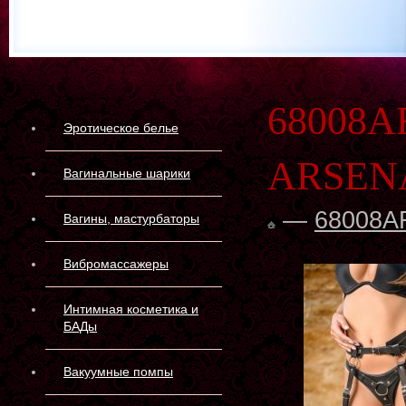
68008A
Эротическое белье
ARSEN
Вагинальные шарики
—
68008A
Вагины, мастурбаторы
Вибромассажеры
Интимная косметика и
БАДы
Вакуумные помпы