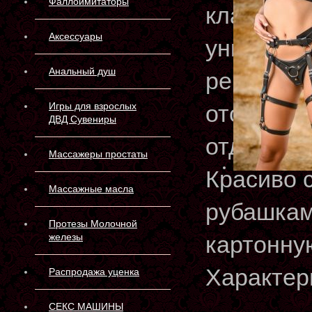
Фаллоимитаторы
классиче
Аксессуары
универса
Анальный душ
ремешкам.
Игры для взрослых
отстегив
ДВД Сувениры
отдельны
Массажеры простаты
Красиво 
Массажные масла
рубашкам
Протезы Молочной
железы
картонну
Характер
Распродажа уценка
СЕКС МАШИНЫ