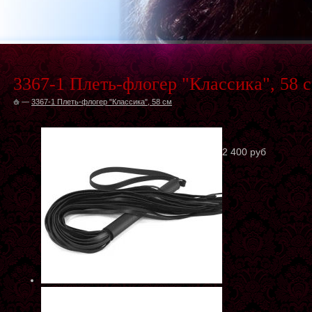
3367-1 Плеть-флогер "Классика", 58 
—
3367-1 Плеть-флогер "Классика", 58 см
2 400 руб