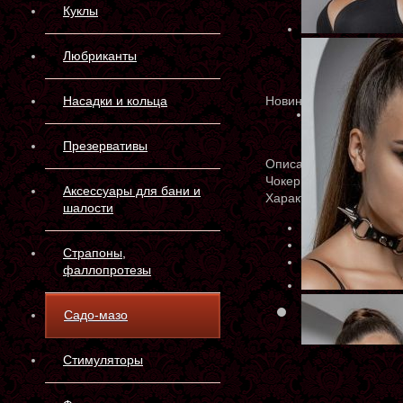
Куклы
Любриканты
Насадки и кольца
Новинка
Презервативы
Описание
Чокер с шипами и кол
Аксессуары для бани и
Характеристики
шалости
Артикул:
AC-004
Производитель:
Р
Страпоны,
Материал:
Натур
фаллопротезы
Склад 
Садо-мазо
Стимуляторы