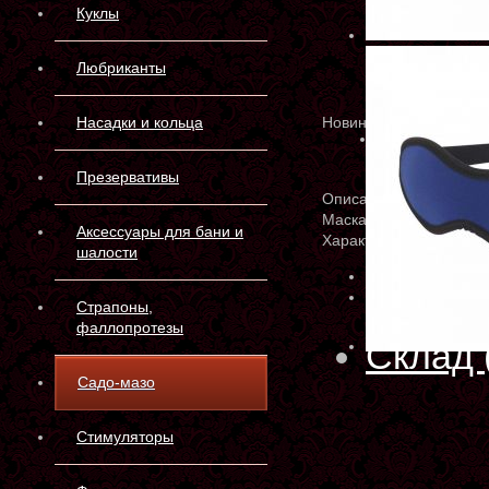
Куклы
Любриканты
Насадки и кольца
Новинка
Презервативы
Описание
Маска изготовлена из 
Аксессуары для бани и
Характеристики
шалости
Артикул:
7080-5 
Материал:
неопр
Страпоны,
фаллопротезы
Склад 
Садо-мазо
Стимуляторы