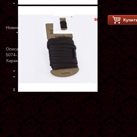
Купит
Новинка
Описание
5074-1 Бондаж 7м
Характеристики
Артикул:
5074-1
Производитель:
Россия
Склад (Склад)
отсутствует