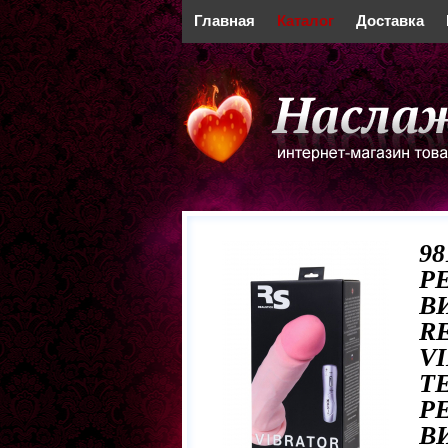
Главная
Каталог
Доставка
98
Р
В
R
VI
Т
Р
В