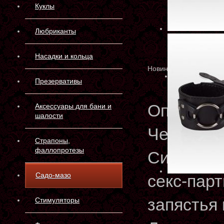
Куклы
Любриканты
Насадки и кольца
Новинка
Презервативы
Описани
Аксессуары для бани и
шалости
Черные н
Страпоны,
фаллопротезы
Ситабелл
Садо-мазо
секс-парт
запястья
Стимуляторы