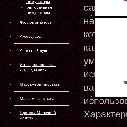
стимуляторы
самопене
Клиторальные
стимуляторы
находятс
Фаллоимитаторы
которые 
Аксессуары
кататься 
Анальный душ
умеренны
Игры для взрослых
ДВД Сувениры
использов
Массажеры простаты
вагиналь
использов
Массажные масла
Характер
Протезы Молочной
железы