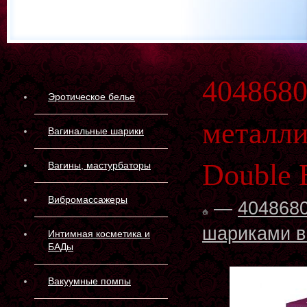
4048680
Эротическое белье
металли
Вагинальные шарики
Double B
Вагины, мастурбаторы
Вибромассажеры
—
4048680
шариками в 
Интимная косметика и
БАДы
Вакуумные помпы