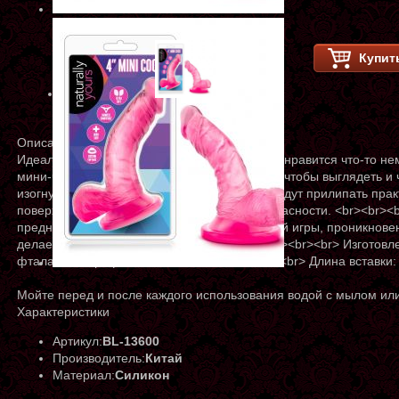
Купит
Описание
Идеально подходящий размер для тех, кому нравится что-то не
мини-член. <br><br><br> Ручная скульптура, чтобы выглядеть и 
изогнутый стержень и основание присоски будут прилипать прак
поверхности и совместимы с ремнями безопасности. <br><br><
предназначен для сольной игры, партнерской игры, проникнове
делает его идеальным для начинающих. <br><br><br> Изготовле
фталатов, парафинов или латекса. <br><br><br> Длина вставки:
Мойте перед и после каждого использования водой с мылом или
Характеристики
Артикул:
BL-13600
Производитель:
Китай
Материал:
Силикон