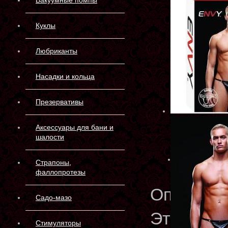
Вакуумные помпы
Куклы
Любриканты
Насадки и кольца
Презервативы
Аксессуары для бани и
шалости
Страпоны,
фаллопротезы
Описани
Садо-мазо
Эти блес
Стимуляторы