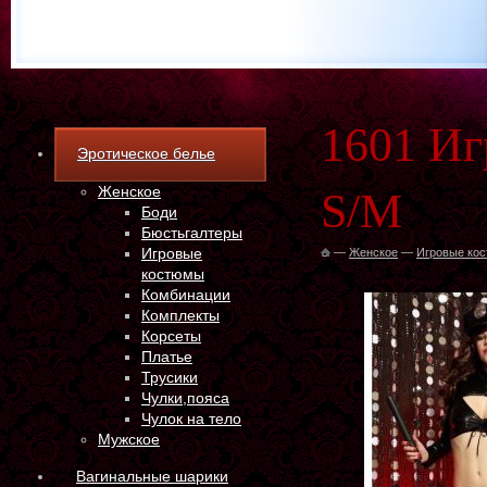
1601 Иг
Эротическое белье
Женское
S/M
Боди
Бюстьгалтеры
Игровые
—
Женское
—
Игровые ко
костюмы
Комбинации
Комплекты
Корсеты
Платье
Трусики
Чулки,пояса
Чулок на тело
Мужское
Вагинальные шарики