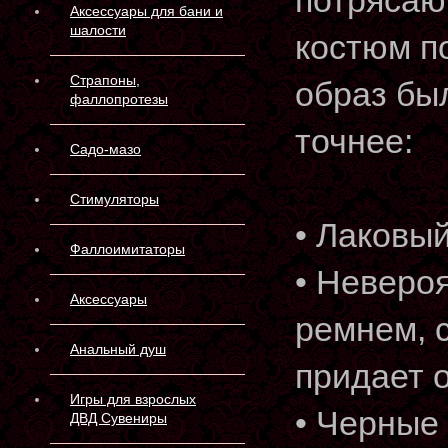
потрясаю
Аксессуары для бани и
шалости
костюм по
Страпоны,
образ бы
фаллопротезы
точнее:
Садо-мазо
Стимуляторы
• Лаковый
Фаллоимитаторы
• Неверо
Аксессуары
ремнем, 
Анальный душ
придает о
Игры для взрослых
• Черные 
ДВД Сувениры