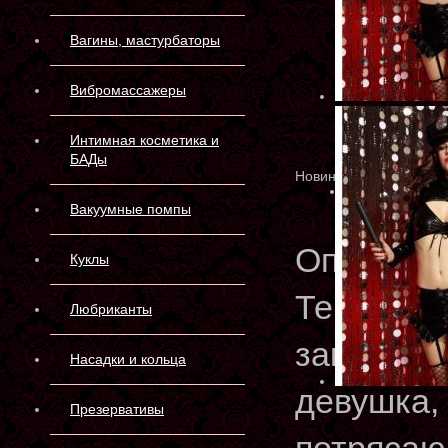
Вагины, мастурбаторы
Вибромассажеры
Интимная косметика и
БАДы
Новинка
Вакуумные помпы
Описани
Куклы
Теперь, н
Любриканты
законов,
Насадки и кольца
девушка, 
Презервативы