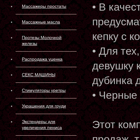
• В каче
Массажеры простаты
предусма
Массажные масла
кепку с к
Протезы Молочной
железы
• Для тех
Распродажа уценка
девушку 
СЕКС МАШИНЫ
дубинка 
Стимуляторы уретры
• Черные 
Украшения для груди
Этот комп
Экстендеры для
увеличения пениса
продаж, т