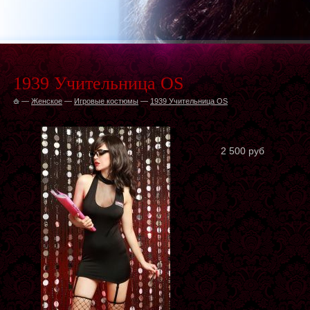
1939 Учительница OS
—
Женское
—
Игровые костюмы
—
1939 Учительница OS
2 500 руб