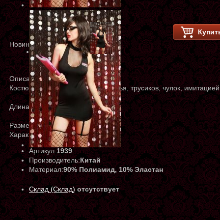
Купит
Новинка
Описание
Костюм состоит из тканевого платья, трусиков, чулок, имитацией
Длина платья: прим. 70см
Размер 42-46рр
Характеристики
Артикул:
1939
Производитель:
Китай
Материал:
90% Полиамид, 10% Эластан
Склад (Склад)
отсутствует