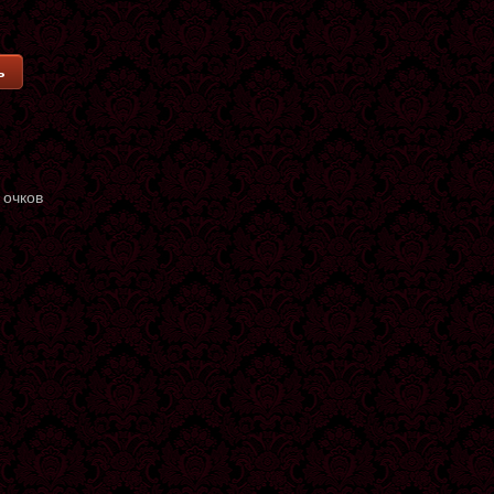
ь
 очков