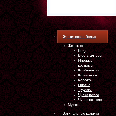
Эротическое белье
Женское
Боди
Бюстьгалтеры
Игровые
костюмы
Комбинации
Комплекты
Корсеты
Платье
Трусики
Чулки,пояса
Чулок на тело
Мужское
Вагинальные шарики