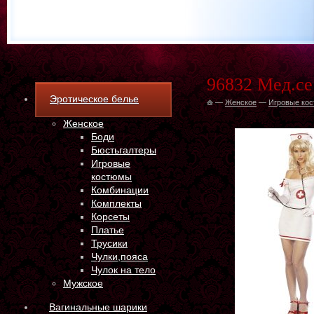
96832 Мед.се
Эротическое белье
—
Женское
—
Игровые ко
Женское
Боди
Бюстьгалтеры
Игровые
костюмы
Комбинации
Комплекты
Корсеты
Платье
Трусики
Чулки,пояса
Чулок на тело
Мужское
Вагинальные шарики