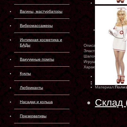
Вагины, мастурбаторы
Вибромассажеры
Интимная косметика и
БАДы
Описание
Эластичное трикотажн
Шапочка медсестры
Вакуумные помпы
Игрушечный стетоскоп
Характеристики
Куклы
Артикул:
96832
Производитель:
Материал:
Поли
Любриканты
Склад 
Насадки и кольца
Презервативы