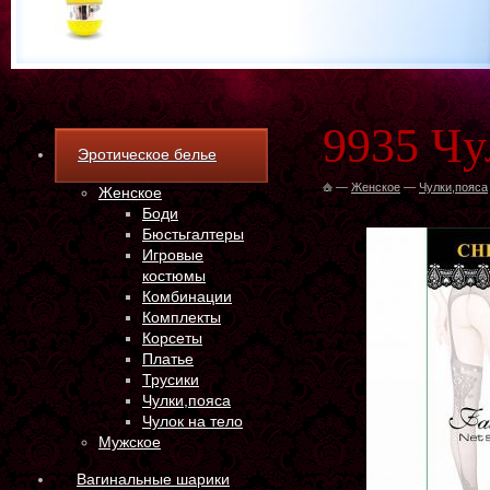
9935 Чу
Эротическое белье
—
Женское
—
Чулки,пояса
Женское
Боди
Бюстьгалтеры
Игровые
костюмы
Комбинации
Комплекты
Корсеты
Платье
Трусики
Чулки,пояса
Чулок на тело
Мужское
Вагинальные шарики