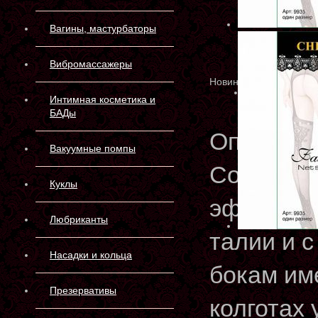
Вагины, мастурбаторы
Вибромассажеры
Новинка
Интимная косметика и
БАДы
Описани
Вакуумные помпы
Соблазни
Куклы
эффектн
Любриканты
талии и с
Насадки и кольца
бокам им
Презервативы
колготах 