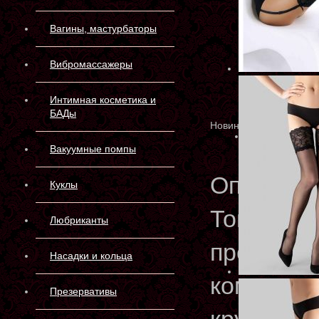
Вагины, мастурбаторы
Вибромассажеры
Интимная косметика и
БАДы
Новинка
Вакуумные помпы
Описани
Куклы
Тонкие ма
Любриканты
предназн
Насадки и кольца
комплект
Презервативы