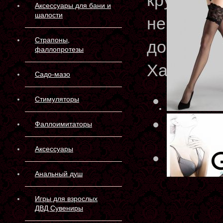
кружевна
Аксессуары для бани и
шалости
невидимы
Страпоны,
доступна
фаллопротезы
Характер
Садо-мазо
Артику
Стимуляторы
Матери
Фаллоимитаторы
Аксессуары
Склад 
Анальный душ
Игры для взрослых
ДВД Сувениры