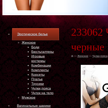
233062 
Эротическое белье
Женское
черные 
Боди
Бюстьгалтеры
Игровые
—
Женское
—
Чулки,пояса
костюмы
Комбинации
Комплекты
Корсеты
Платье
Трусики
Чулки,пояса
Чулок на тело
Мужское
Вагинальные шарики