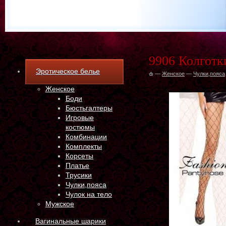
9906 Колготк
Эротическое белье
—
Женское
—
Чулки,пояса
Женское
Боди
Бюстьгалтеры
Игровые
костюмы
Комбинации
Комплекты
Корсеты
Платье
Трусики
Чулки,пояса
Чулок на тело
Мужское
Вагинальные шарики