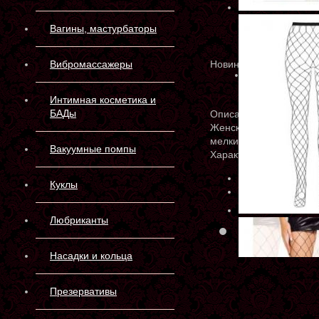
Вагины, мастурбаторы
Вибромассажеры
Новинка
Интимная косметика и
БАДы
Описание
Женские ультратонкие 
мелкий горошек с шир
Вакуумные помпы
Характеристики
Артикул:
9906
Куклы
Производитель:
К
Любриканты
Склад 
Насадки и кольца
Презервативы