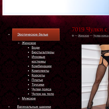
7019 Чулки с
Эротическое белье
—
Женское
—
Чулки,пояса
Женское
Боди
Бюстьгалтеры
Игровые
костюмы
Комбинации
Комплекты
Корсеты
Платье
Трусики
Чулки,пояса
Чулок на тело
Мужское
Вагинальные шарики