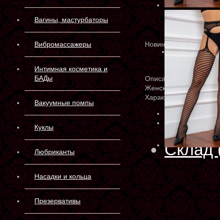
Вагины, мастурбаторы
Вибромассажеры
Новинка
Интимная косметика и
БАДы
Описание
Женское нижнее белье
Характеристики
Вакуумные помпы
Артикул:
7019
Производитель:
К
Куклы
Склад 
Любриканты
Насадки и кольца
Презервативы