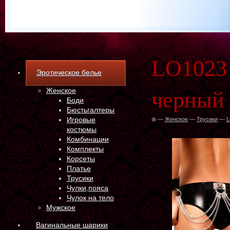
LO1023
Эротическое белье
Женское
черный
Боди
Бюстьгалтеры
Игровые
—
Женское
—
Трусики
—
L
костюмы
Комбинации
Комплекты
Корсеты
Платье
Трусики
Чулки,пояса
Чулок на тело
Мужское
Вагинальные шарики