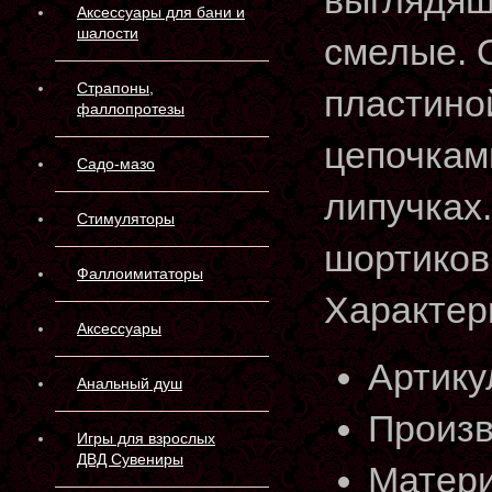
выглядящ
Аксессуары для бани и
шалости
смелые. 
Страпоны,
пластиной
фаллопротезы
цепочкам
Садо-мазо
липучках.
Стимуляторы
шортиков
Фаллоимитаторы
Характер
Аксессуары
Артику
Анальный душ
Произв
Игры для взрослых
ДВД Сувениры
Матери