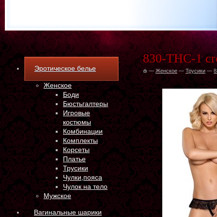
830-THC-1 cr
Эротическое белье
—
Женское
—
Трусики
—
8
Женское
Боди
Бюстьгалтеры
Игровые
костюмы
Комбинации
Комплекты
Корсеты
Платье
Трусики
Чулки,пояса
Чулок на тело
Мужское
Вагинальные шарики