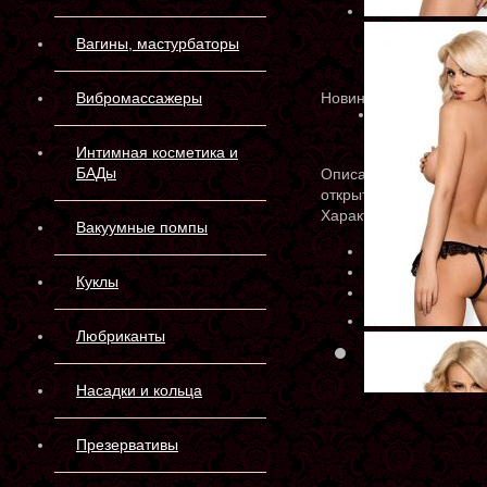
Вагины, мастурбаторы
Вибромассажеры
Новинка
Интимная косметика и
БАДы
Описание
открытые трусики "830
Характеристики
Вакуумные помпы
Артикул:
830-THC
Производитель:
Куклы
Материал:
90% П
Любриканты
Склад 
Насадки и кольца
Презервативы