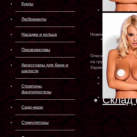
Куклы
Любриканты
Насадки и кольца
Новинка
Презервативы
Описание
на грудь: снаружи тка
Аксессуары для бани и
Характеристики
шалости
Артикул:
OB3636
Производитель:
Страпоны,
фаллопротезы
Склад 
Садо-мазо
Стимуляторы