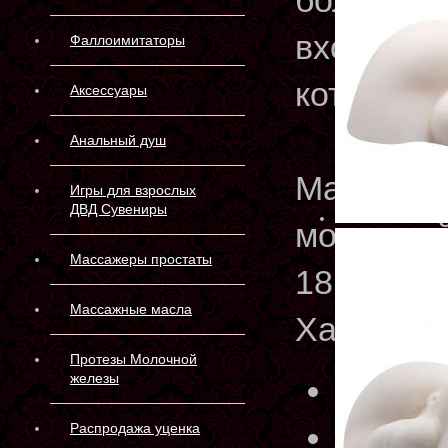
более на
входит т
Фаллоимитаторы
которого
Аксессуары
Анальный душ
Мастурбат
Игры для взрослых
ДВД Сувениры
мошонкой 
Массажеры простаты
18.70см
Массажные масла
Характер
Протезы Молочной
железы
Артику
Произв
Распродажа уценка