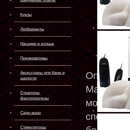
Вакуумные помпы
Куклы
Любриканты
Насадки и кольца
Презервативы
Описани
Аксессуары для бани и
шалости
Мастурба
Страпоны,
фаллопротезы
мошонкой
Садо-мазо
специаль
Стимуляторы