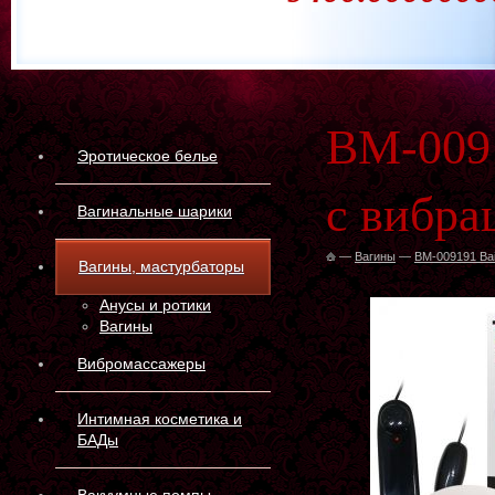
BM-0091
Эротическое белье
с вибра
Вагинальные шарики
—
Вагины
—
BM-009191 Ba
Вагины, мастурбаторы
Анусы и ротики
Вагины
Вибромассажеры
Интимная косметика и
БАДы