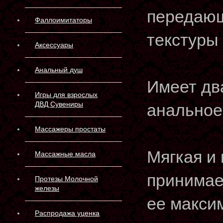
передающ
Фаллоимитаторы
текстуры 
Аксессуары
Анальный душ
Имеет дв
Игры для взрослых
ДВД Сувениры
анальное
Массажеры простаты
Мягкая и
Массажные масла
принимае
Протезы Молочной
железы
ее макси
Распродажа уценка