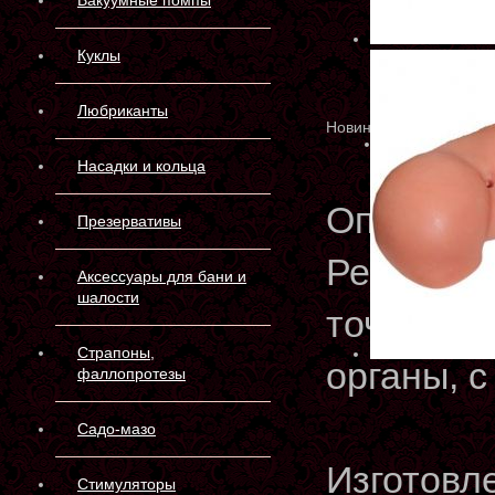
Вакуумные помпы
Куклы
Любриканты
Новинка
Насадки и кольца
Описани
Презервативы
Реалисти
Аксессуары для бани и
шалости
точно по
Страпоны,
органы, 
фаллопротезы
Садо-мазо
Изготовл
Стимуляторы