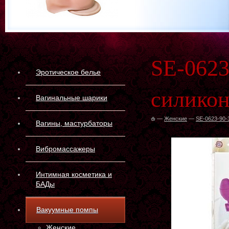
SE-0623
Эротическое белье
силикон
Вагинальные шарики
—
Женские
—
SE-0623-90-
Вагины, мастурбаторы
Вибромассажеры
Интимная косметика и
БАДы
Вакуумные помпы
Женские