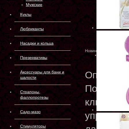
Мужские
Куклы
Любриканты
Насадки и кольца
Новинка
Презервативы
Описани
Аксессуары для бани и
шалости
Помпа-мин
Страпоны,
фаллопротезы
клитора.
Садо-мазо
упругость
Стимуляторы