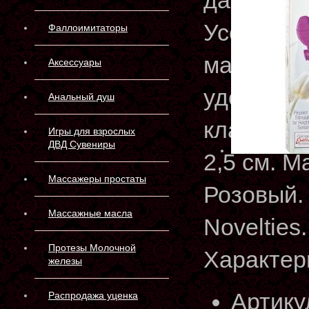
даря мно
Усоверше
Фаллоимитаторы
максимал
Аксессуары
удобное 
Анальный душ
клапаном.
Игры для взрослых
ДВД Сувениры
2,5 см. М
Массажеры простаты
Розовый. 
Массажные масла
Novelties.
Протезы Молочной
Характер
железы
Артику
Распродажа уценка