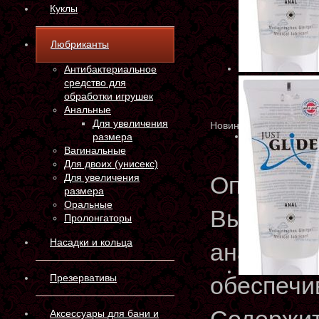
Куклы
Любриканты
Антибактериальное
средство для
обработки игрушек
Анальные
Для увеличения
Новинка
размера
Вагинальные
Для двоих (унисекс)
Для увеличения
Описани
размера
Оральные
Высокока
Пролонгаторы
Насадки и кольца
анальная
Презервативы
обеспечи
Аксессуары для бани и