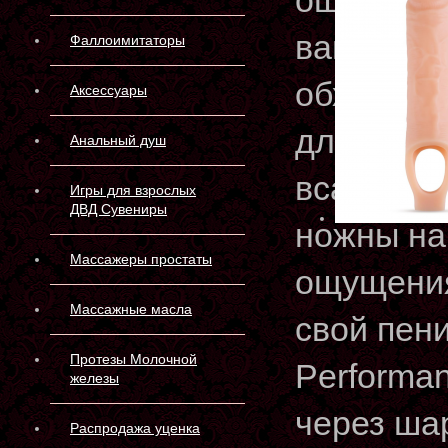
ощущение
вашего п
Фаллоимитаторы
обхвата 
Аксессуары
длины! В
Анальный душ
всасыван
Игры для взрослых
ДВД Сувениры
ножны на
Массажеры простаты
ощущения
Массажные масла
свой пен
Протезы Молочной
Performan
железы
через ша
Распродажа уценка