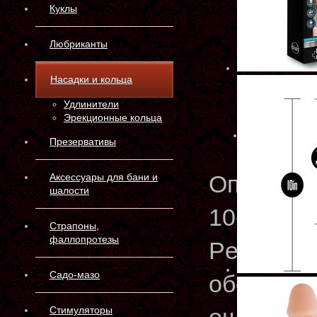
Куклы
Любриканты
Насадки и кольца
Удлинители
Эрекционные кольца
Презервативы
Описани
Аксессуары для бани и
шалости
10-дюймо
Страпоны,
фаллопротезы
Performa
Садо-мазо
обеспечи
Стимуляторы