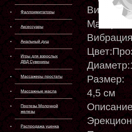
Вид упак
Фаллоимитаторы
Материа
Аксессуары
Вибрация
Анальный душ
Цвет:Про
Игры для взрослых
ДВД Сувениры
Диаметр:
Размер:
Массажеры простаты
4,5 см
Массажные масла
Описание
Протезы Молочной
железы
Эрекцион
Распродажа уценка