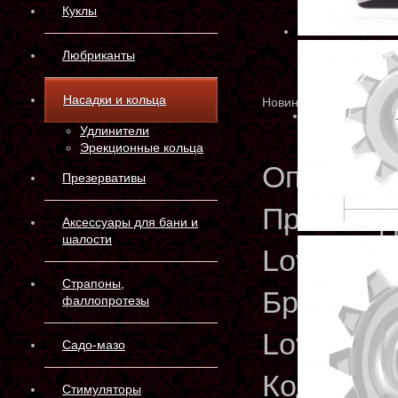
Куклы
Любриканты
Насадки и кольца
Новинка
Удлинители
Эрекционные кольца
Описани
Презервативы
Производ
Аксессуары для бани и
шалости
LoveToy
Страпоны,
Бренд:
фаллопротезы
LoveToy
Садо-мазо
Код прои
Стимуляторы