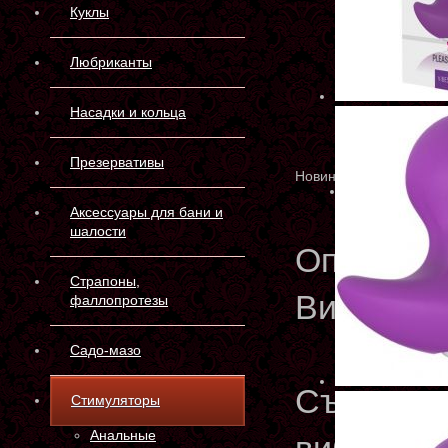
Куклы
Любриканты
Насадки и кольца
Презервативы
Новинка
Аксессуары для бани и
шалости
Описани
Страпоны,
Вибрирую
фаллопротезы
Садо-мазо
Съемная 
Стимуляторы
Анальные