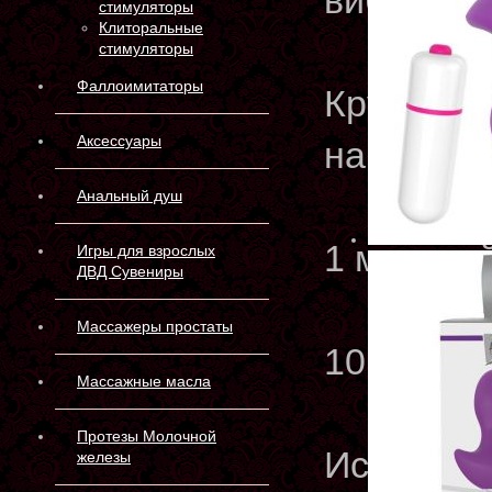
вибрацию
стимуляторы
Клиторальные
стимуляторы
Фаллоимитаторы
Круглая 
Аксессуары
наполнен
Анальный душ
1 мощный
Игры для взрослых
ДВД Сувениры
Массажеры простаты
10 модел
Массажные масла
Протезы Молочной
Использу
железы