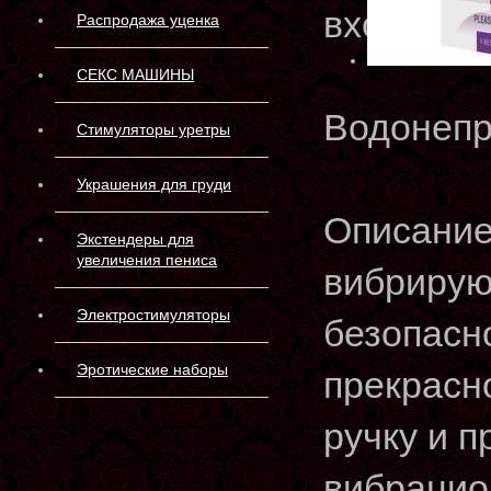
входят в 
Распродажа уценка
СЕКС МАШИНЫ
Водонепр
Стимуляторы уретры
Украшения для груди
Описание:
Экстендеры для
увеличения пениса
вибрирую
Электростимуляторы
безопасно
Эротические наборы
прекрасн
ручку и 
вибрацио