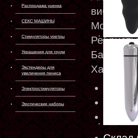
Распродажа уценка
вибрирую
СЕКС МАШИНЫ
Мощная о
Стимуляторы уретры
Ребристы
Батарея 
Украшения для груди
Характер
Экстендеры для
увеличения пениса
Артику
Электростимуляторы
Произв
Эротические наборы
Матери
Склад 