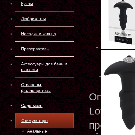
Куклы
Любриканты
Насадки и кольца
Презервативы
Аксессуары для бани и
шалости
Страпоны,
фаллопротезы
Описани
Садо-мазо
Love Arr
Стимуляторы
пробку с
Анальные