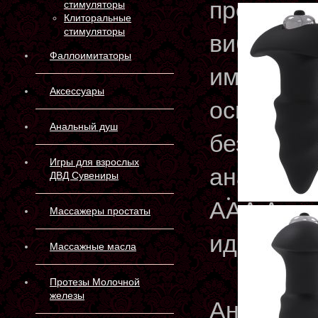
предлага
стимуляторы
Клиторальные
стимуляторы
вибрация
Фаллоимитаторы
имеет ко
Аксессуары
основани
Анальный душ
безопасн
Игры для взрослых
анальной 
ДВД Сувениры
AAA Акку
Массажеры простаты
идет в ко
Массажные масла
Протезы Молочной
железы
Анальная