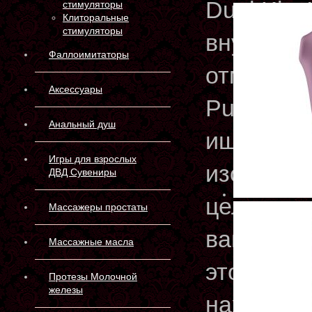
Dual Kiss
стимуляторы
Клиторальные
стимуляторы
внутренн
Фаллоимитаторы
отмеченн
Аксессуары
Pulse, и 
Анальный душ
ищет реше
Игры для взрослых
изогнуто
ДВД Сувениры
целенапр
Массажеры простаты
вашим но
Массажные масла
этого ун
Протезы Молочной
железы
находитс