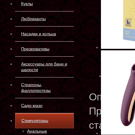
Куклы
Любриканты
Насадки и кольца
Презервативы
Аксессуары для бани и
шалости
Страпоны,
фаллопротезы
Описани
Садо-мазо
Приготов
Стимуляторы
старым л
Анальные