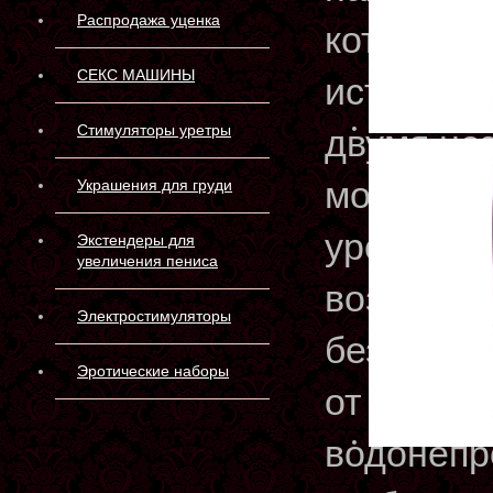
Распродажа уценка
которое 
СЕКС МАШИНЫ
истинное
Стимуляторы уретры
двумя не
моторами
Украшения для груди
уровнями
Экстендеры для
увеличения пениса
воздейств
Электростимуляторы
безопасно
Эротические наборы
от аккуму
водонепр