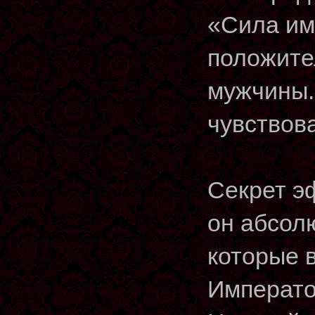
«Сила им
положите
мужчины.
чувствов
Секрет э
он абсол
которые 
Императо