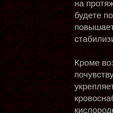
на протяж
будете по
повышает
стабилиз
Кроме во
почувству
укрепляе
кровосна
кислород