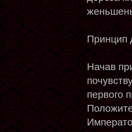
женьшень
Принцип 
Начав пр
почувству
первого п
Положите
Императо