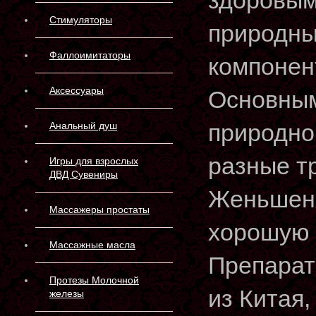
здоровым
Стимуляторы
природны
Фаллоимитаторы
компонен
Аксессуары
Основным
природно
Анальный душ
разные т
Игры для взрослых
ДВД Сувениры
Женьшеня
Массажеры простаты
хорошую 
Массажные масла
Препарат
Протезы Молочной
из Китая,
железы