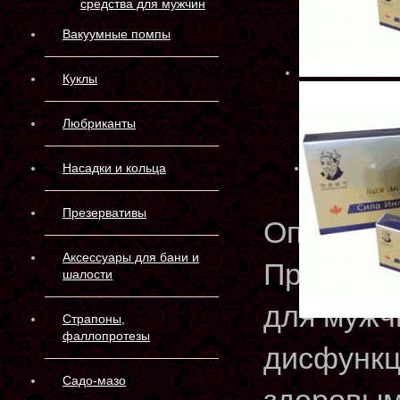
средства для мужчин
Вакуумные помпы
Куклы
Любриканты
Насадки и кольца
Презервативы
Описани
Аксессуары для бани и
Препарат
шалости
для мужч
Страпоны,
фаллопротезы
дисфункц
Садо-мазо