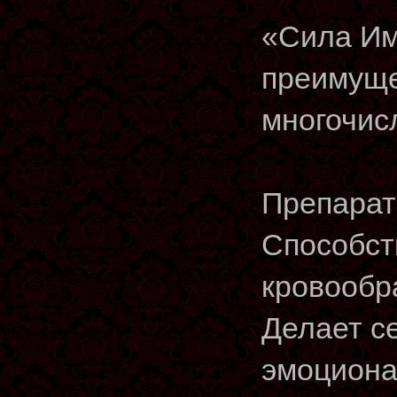
«Сила Им
преимуще
многочис
Препарат
Способст
кровообр
Делает с
эмоциона