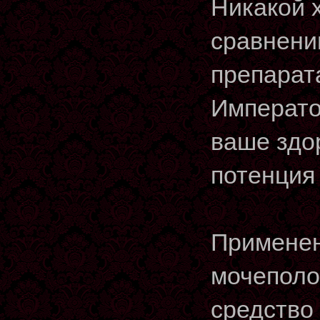
Никакой 
сравнени
препарат
Императо
ваше здо
потенция
Применен
мочеполо
средство