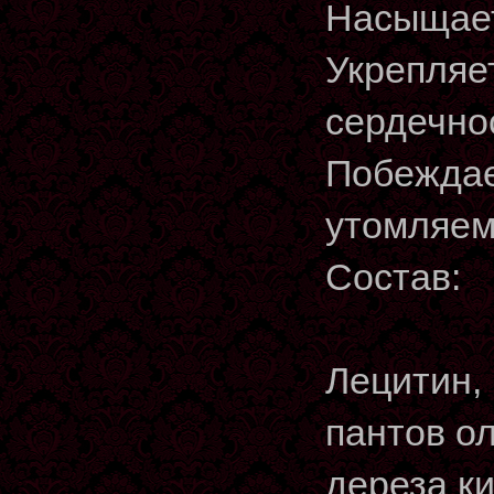
Насыщает
Укрепляе
сердечно
Побеждае
утомляем
Состав:
Лецитин, 
пантов о
дереза ки