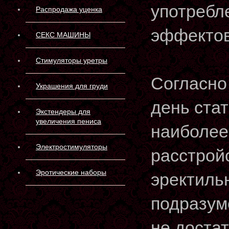
употребл
Распродажа уценка
эффектов
СЕКС МАШИНЫ
Стимуляторы уретры
Согласно
Украшения для груди
день ста
Экстендеры для
увеличения пениса
наиболее
Электростимуляторы
расстрой
Эротические наборы
эректиль
подразум
не доста