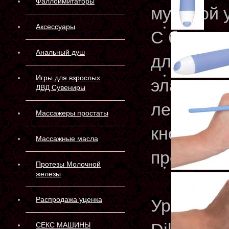
Фаллоимитаторы
мужской 
Аксессуары
С бесшов
Анальный душ
для удоб
Игры для взрослых
эластичн
ДВД Сувениры
легко ко
Массажеры простаты
кнопки. Д
Массажные масла
проникнов
Протезы Молочной
железы
Распродажа уценка
Уретраль
СЕКС МАШИНЫ