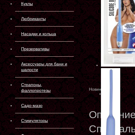
Куклы
Любриканты
Насадки и кольца
Презервативы
Аксессуары для бани и
шалости
Страпоны,
Новинка
фаллопротезы
Садо-мазо
Описани
Стимуляторы
Специаль