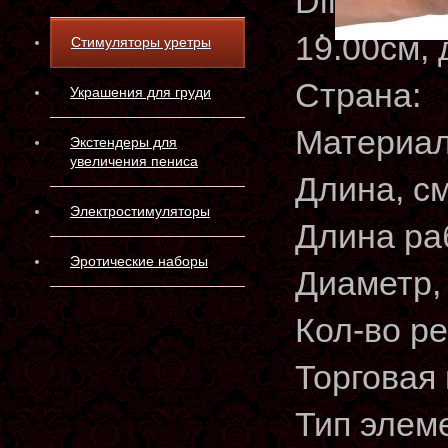
Dilator V
19.00см,
Стимуляторы уретры
Страна:
Украшения для груди
Материа
Экстендеры для
увеличения пениса
Длина, с
Электростимуляторы
Длина ра
Эротические наборы
Диаметр,
Кол-во р
Торгова
Тип элем