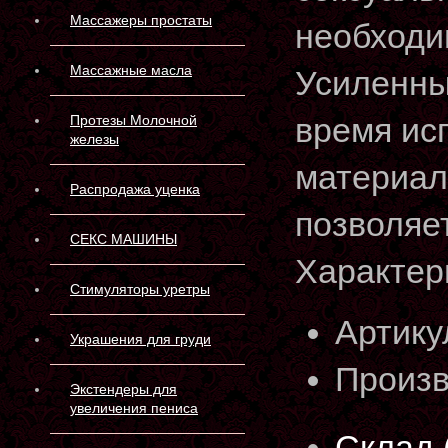
Массажеры простаты
необходи
Массажные масла
Усиленны
время ис
Протезы Молочной
железы
материал
Распродажа уценка
позволяет
СЕКС МАШИНЫ
Характер
Стимуляторы уретры
Артику
Украшения для груди
Произв
Экстендеры для
увеличения пениса
Склад 