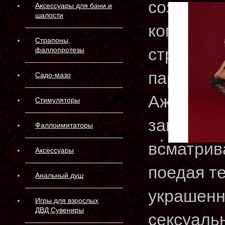
создать 
Аксессуары для бани и
шалости
комплекте
Страпоны,
стринг л
фаллопротезы
партнеру,
Садо-мазо
Ажурное 
Стимуляторы
закрытог
Фаллоимитаторы
всматрив
Аксессуары
поедая т
Анальный душ
украшенн
Игры для взрослых
ДВД Сувениры
сексуаль