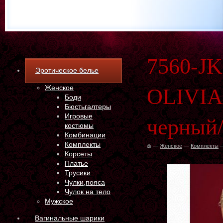
7560-JK
Эротическое белье
Женское
OLIVIA 
Боди
Бюстьгалтеры
Игровые
черный
костюмы
Комбинации
Комплекты
—
Женское
—
Комплекты
Корсеты
Платье
Трусики
Чулки,пояса
Чулок на тело
Мужское
Вагинальные шарики