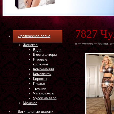
7827 Чу
Эротическое белье
—
Женское
—
Комплекты
Женское
Боди
Бюстьгалтеры
Игровые
костюмы
Комбинации
Комплекты
Корсеты
Платье
Трусики
Чулки,пояса
Чулок на тело
Мужское
Вагинальные шарики