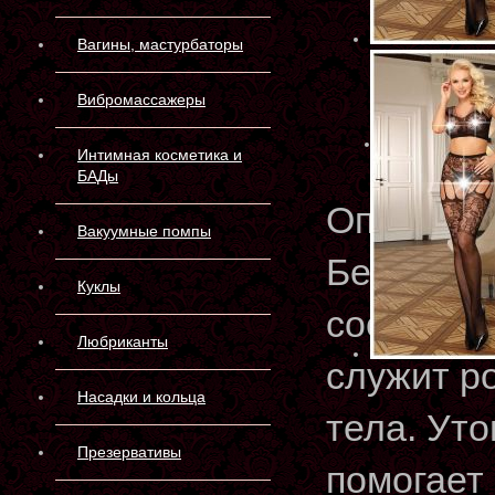
Вагины, мастурбаторы
Вибромассажеры
Интимная косметика и
БАДы
Описани
Вакуумные помпы
Бесшовны
Куклы
состоит и
Любриканты
служит р
Насадки и кольца
тела. Ут
Презервативы
помогает