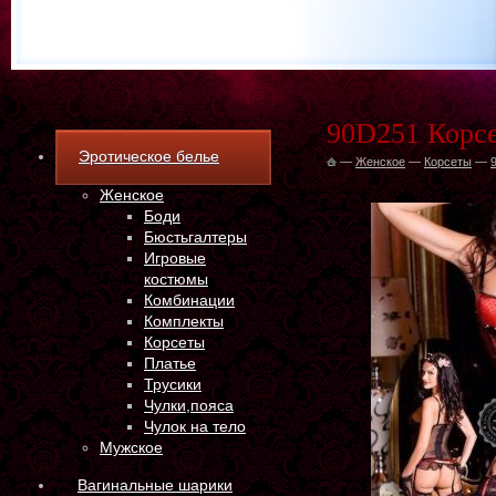
90D251 Корсе
Эротическое белье
—
Женское
—
Корсеты
—
Женское
Боди
Бюстьгалтеры
Игровые
костюмы
Комбинации
Комплекты
Корсеты
Платье
Трусики
Чулки,пояса
Чулок на тело
Мужское
Вагинальные шарики